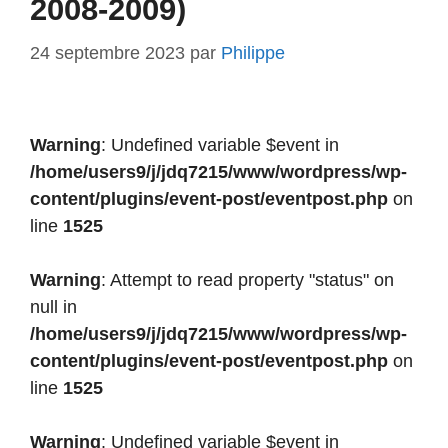
2008-2009)
24 septembre 2023
par
Philippe
Warning
: Undefined variable $event in
/home/users9/j/jdq7215/www/wordpress/wp-
content/plugins/event-post/eventpost.php
on
line
1525
Warning
: Attempt to read property "status" on
null in
/home/users9/j/jdq7215/www/wordpress/wp-
content/plugins/event-post/eventpost.php
on
line
1525
Warning
: Undefined variable $event in