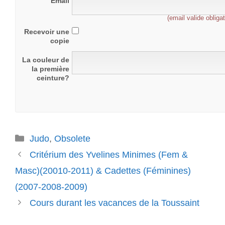
Email
(email valide obligat
Recevoir une
copie
La couleur de
la première
ceinture?
Catégories
Judo
,
Obsolete
Critérium des Yvelines Minimes (Fem &
Masc)(20010-2011) & Cadettes (Féminines)
(2007-2008-2009)
Cours durant les vacances de la Toussaint