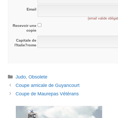
Email
(email valide obligat
Recevoir une
copie
Capitale de
l'Italie?rome
Catégories
Judo
,
Obsolete
Coupe amicale de Guyancourt
Coupe de Maurepas Vétérans