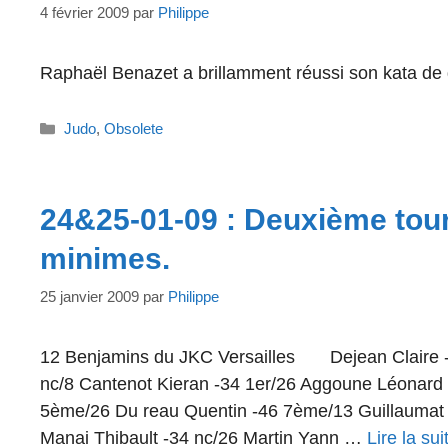
4 février 2009
par
Philippe
Raphaël Benazet a brillamment réussi son kata de
Catégories
Judo
,
Obsolete
24&25-01-09 : Deuxième tour
minimes.
25 janvier 2009
par
Philippe
12 Benjamins du JKC Versailles Dejean Claire -
nc/8 Cantenot Kieran -34 1er/26 Aggoune Léonard
5ème/26 Du reau Quentin -46 7ème/13 Guillaumat 
Manai Thibault -34 nc/26 Martin Yann …
Lire la sui