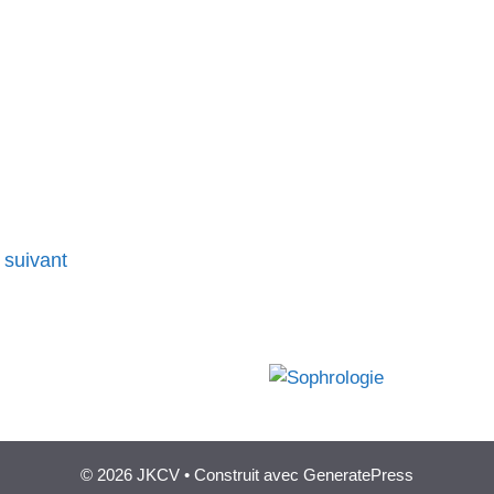
suivant
© 2026 JKCV
• Construit avec
GeneratePress