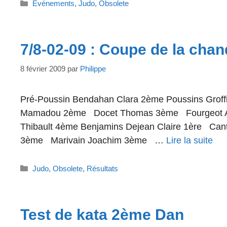
Catégories
Evénements
,
Judo
,
Obsolete
7/8-02-09 : Coupe de la cha
8 février 2009
par
Philippe
Pré-Poussin Bendahan Clara 2ème Poussins Groffi
Mamadou 2ème Docet Thomas 3ème Fourgeot A
Thibault 4ème Benjamins Dejean Claire 1ère Can
3ème Marivain Joachim 3ème …
Lire la suite
Catégories
Judo
,
Obsolete
,
Résultats
Test de kata 2ème Dan