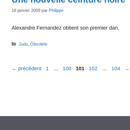
18 janvier 2009
par
Philippe
Alexandre Fernandez obtient son premier dan.
Catégories
Judo
,
Obsolete
Page
Page
Page
Page
Page
←
précédent
1
…
100
101
102
…
104
→