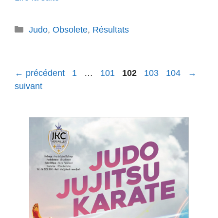
Catégories
Judo
,
Obsolete
,
Résultats
Page
Page
Page
Page
Page
←
précédent
1
…
101
102
103
104
→
suivant